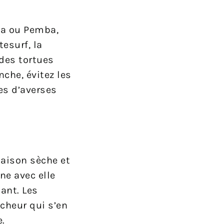
ba ou Pemba,
tesurf, la
 des tortues
nche, évitez les
es d’averses
saison sèche et
ne avec elle
iant. Les
cheur qui s’en
.