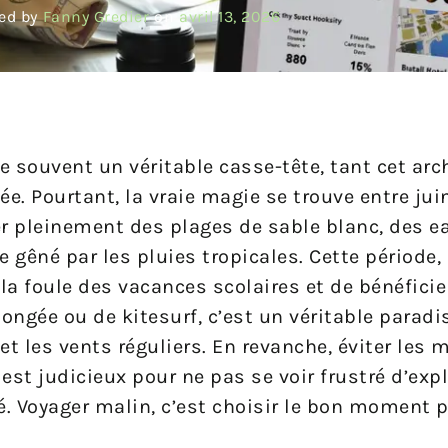
ed by
Fanny Gredier
on
avril 13, 2026
 souvent un véritable casse-tête, tant cet arch
e. Pourtant, la vraie magie se trouve entre jui
ter pleinement des plages de sable blanc, des 
re gêné par les pluies tropicales. Cette période
a foule des vacances scolaires et de bénéficier
ngée ou de kitesurf, c’est un véritable paradis
et les vents réguliers. En revanche, éviter les
est judicieux pour ne pas se voir frustré d’expl
é. Voyager malin, c’est choisir le bon moment 