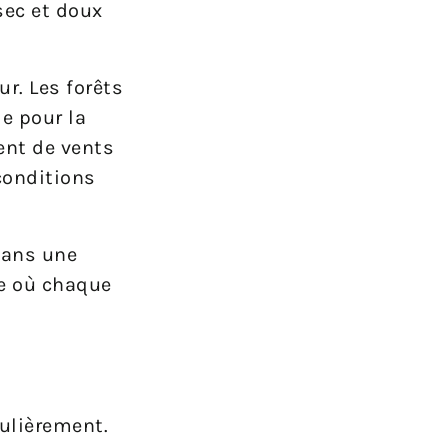
sec et doux
r. Les forêts
le pour la
ent de vents
conditions
 dans une
te où chaque
gulièrement.