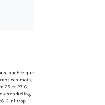
doux, sachez que
urant ces mois,
e 25 et 27°C,
 du snorkeling.
6°C, ni trop