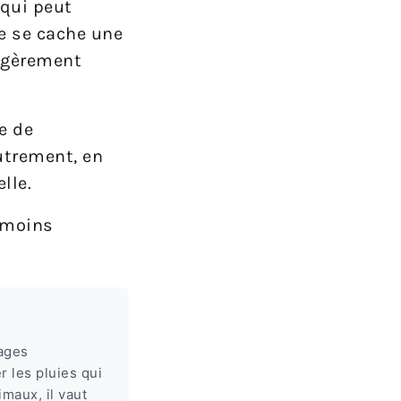
 qui peut
te se cache une
légèrement
e de
autrement, en
lle.
t moins
sages
r les pluies qui
maux, il vaut