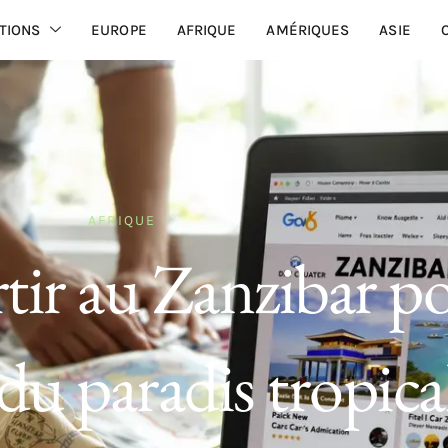
TIONS
EUROPE
AFRIQUE
AMÉRIQUES
ASIE
AFRIQUE
tir au Zanzibar p
 du paradis tropica