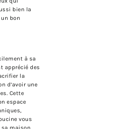
eux qui
ssi bien la
 un bon
cilement à sa
nt apprécié des
rifier la
on d’avoir une
es. Cette
son espace
hniques,
apucine vous
er sa maison