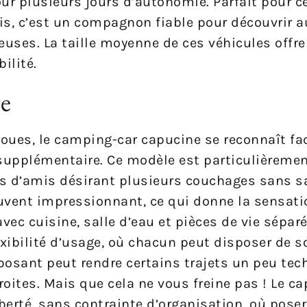
r plusieurs jours d’autonomie. Parfait pour c
, c’est un compagnon fiable pour découvrir au
ses. La taille moyenne de ces véhicules offre
ilité.
e
 roues, le camping-car capucine se reconnaît fa
 supplémentaire. Ce modèle est particulièreme
 d’amis désirant plusieurs couchages sans sac
ouvent impressionnant, ce qui donne la sensati
ec cuisine, salle d’eau et pièces de vie séparé
xibilité d’usage, où chacun peut disposer de 
posant peut rendre certains trajets un peu tec
troites. Mais que cela ne vous freine pas ! Le c
iberté, sans contrainte d’organisation, où pos