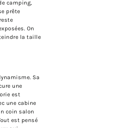
de camping,
se prête
reste
 exposées. On
eindre la taille
odynamisme. Sa
ocure une
orie est
vec une cabine
un coin salon
Tout est pensé