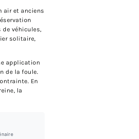
n air et anciens
réservation
 de véhicules,
er solitaire,
ne application
n de la foule.
ontrainte. En
eine, la
énaire