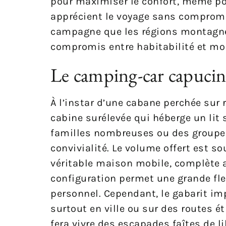
pour maximiser le confort, même pou
apprécient le voyage sans compromis
campagne que les régions montagneu
compromis entre habitabilité et mob
Le camping-car capucin
À l’instar d’une cabane perchée sur
cabine surélevée qui héberge un lit
familles nombreuses ou des groupes
convivialité. Le volume offert est s
véritable maison mobile, complète av
configuration permet une grande fle
personnel. Cependant, le gabarit im
surtout en ville ou sur des routes é
fera vivre des escapades faîtes de l