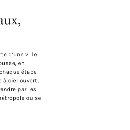
aux,
te d’une ville
ousse, en
 chaque étape
à ciel ouvert,
endre par les
métropole où se