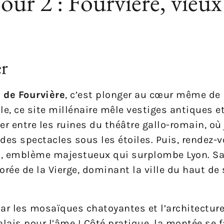
jour 2 : Fourvière, vieu
er
e de Fourvière
, c’est plonger au cœur même de l
lle, ce site millénaire mêle vestiges antiques 
r entre les ruines du théâtre gallo-romain, où
des spectacles sous les étoiles. Puis, rendez-v
e
, emblème majestueux qui surplombe Lyon. Sa
orée de la Vierge, dominant la ville du haut de
 par les mosaïques chatoyantes et l’architectur
alais pour l’âme ! Côté pratique, la montée se 