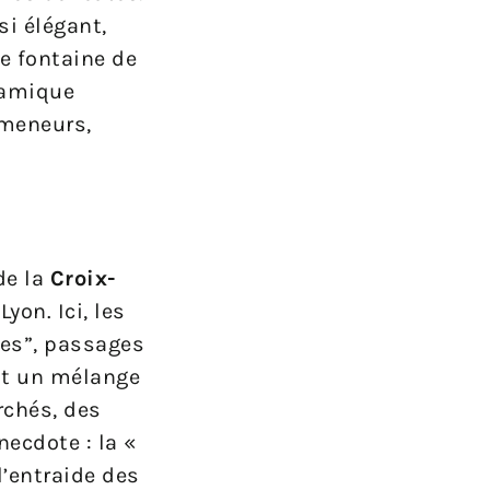
si élégant,
e fontaine de
namique
omeneurs,
de la
Croix-
yon. Ici, les
les”, passages
est un mélange
rchés, des
ecdote : la «
’entraide des