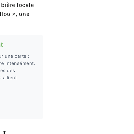
bière locale
llou », une
t
r une carte :
re intensément.
tes des
 allient