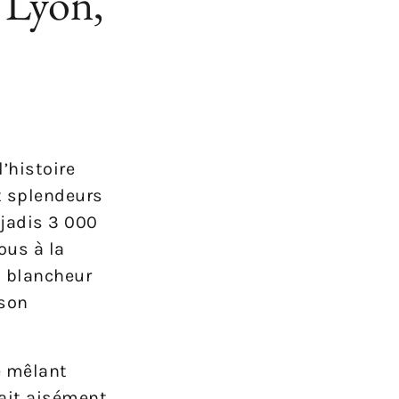
x Lyon,
’histoire
et splendeurs
 jadis 3 000
ous à la
 blancheur
 son
e mêlant
fait aisément