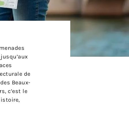
romenades
 jusqu’aux
laces
ecturale de
 des Beaux-
s, c’est le
istoire,