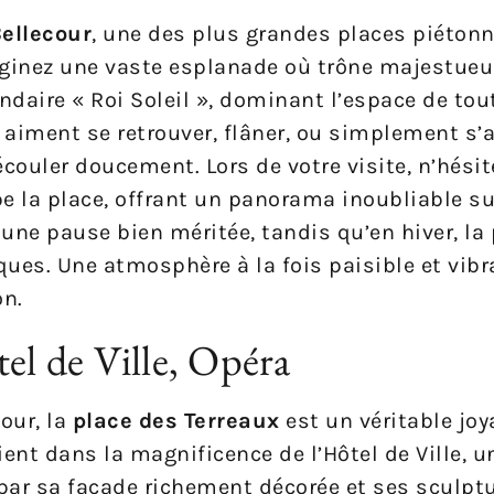
Bellecour
, une des plus grandes places piétonn
maginez une vaste esplanade où trône majestue
endaire « Roi Soleil », dominant l’espace de tou
s aiment se retrouver, flâner, ou simplement s’
écouler doucement. Lors de votre visite, n’hésit
e la place, offrant un panorama inoubliable sur 
 une pause bien méritée, tandis qu’en hiver, la
iques. Une atmosphère à la fois paisible et vib
on.
tel de Ville, Opéra
our, la
place des Terreaux
est un véritable joy
tient dans la magnificence de l’Hôtel de Ville, 
par sa façade richement décorée et ses sculptu