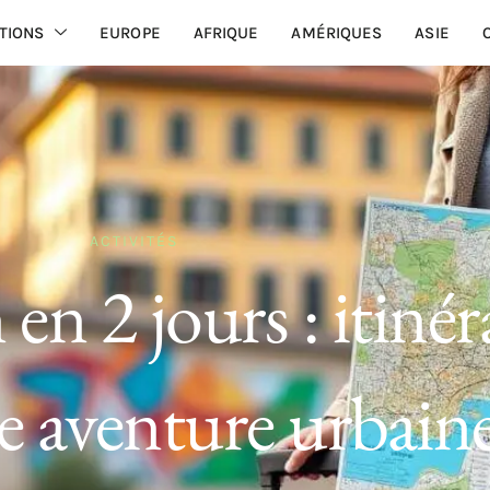
TIONS
EUROPE
AFRIQUE
AMÉRIQUES
ASIE
ACTIVITÉS
en 2 jours : itinér
e aventure urbain