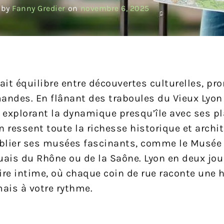
 by
Fanny Gredier
on
novembre 6, 2025
fait équilibre entre découvertes culturelles, p
andes. En flânant des traboules du Vieux Lyon
n explorant la dynamique presqu’île avec ses p
essent toute la richesse historique et archit
oublier ses musées fascinants, comme le Musée
quais du Rhône ou de la Saône. Lyon en deux jour
ire intime, où chaque coin de rue raconte une h
ais à votre rythme.