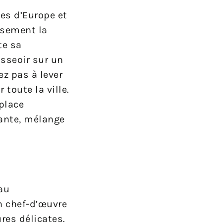
es d’Europe et
usement la
te sa
asseoir sur un
ez pas à lever
toute la ville.
 place
rante, mélange
au
un chef-d’œuvre
res délicates.