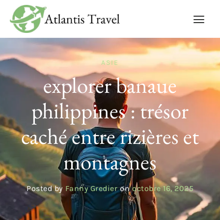
ASIE
explorer banaue
philippines : trésor
caché entre rizières et
montagnes
Posted by
Fanny Gredier
on
octobre 16, 2025