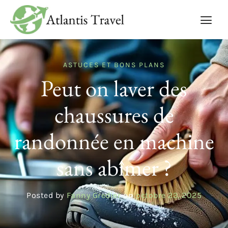
ASTUCES ET BONS PLANS
Peut on laver des
chaussures de
randonnée en machine
sans abîmer ?
Posted by
Fanny Gredier
on
octobre 23, 2025