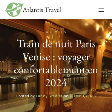
ACTIVITÉS
Train de nuit Paris
Venise : voyager
confortablement en
2024
Posted by
Fanny Gredier
on
juin 20, 2025