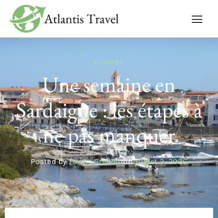
EUROPE
Une semaine en
Sardaigne : les étapes à
ne pas manquer
Posted by
Fanny Gredier
on
juillet 3, 2026