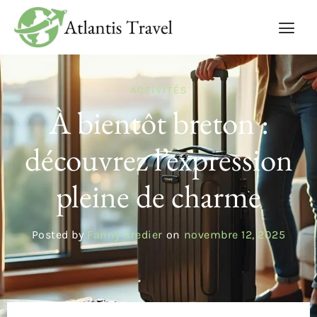
ACTIVITÉS
À bientôt breton :
découvrez l’expression
pleine de charme
Posted by
Fanny Gredier
on
novembre 12, 2025