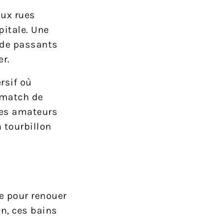
aux rues
pitale. Une
 de passants
r.
rsif où
n match de
les amateurs
n tourbillon
te pour renouer
n, ces bains