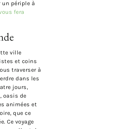
 un périple à
vous fera
onde
te ville
istes et coins
vous traverser à
perdre dans les
tre jours,
, oasis de
ues animées et
oire, que ce
e. Ce voyage