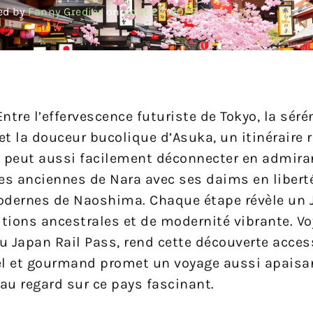
ed by
Fanny Gredier
on
août 27, 2025
ntre l’effervescence futuriste de Tokyo, la séré
t la douceur bucolique d’Asuka, un itinéraire r
n peut aussi facilement déconnecter en admiran
les anciennes de Nara avec ses daims en libert
modernes de Naoshima. Chaque étape révèle un
itions ancestrales et de modernité vibrante. V
 Japan Rail Pass, rend cette découverte access
urel et gourmand promet un voyage aussi apaisa
au regard sur ce pays fascinant.