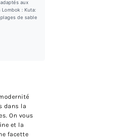
 adaptés aux
à Lombok : Kuta:
 plages de sable
 modernité
s dans la
es. On vous
ne et la
ne facette