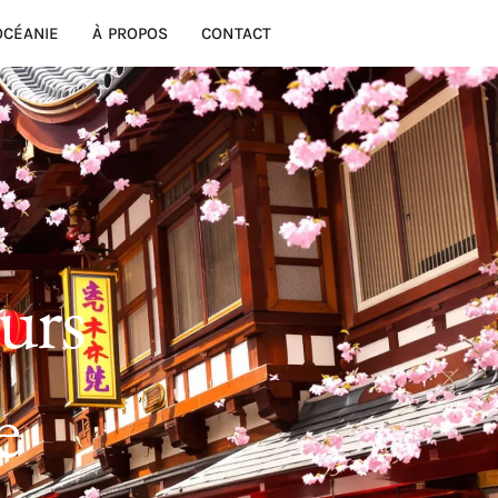
OCÉANIE
À PROPOS
CONTACT
ours
e