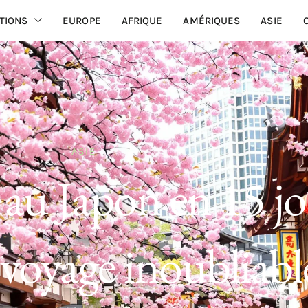
TIONS
EUROPE
AFRIQUE
AMÉRIQUES
ASIE
ASIE
 au Japon en 15 j
voyage inoubliabl