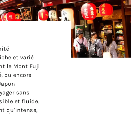
nité
iche et varié
t le Mont Fuji
é, ou encore
 Japon
oyager sans
ible et fluide.
nt qu’intense,