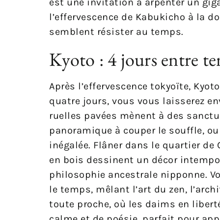
est une invitation à arpenter un gi
l’effervescence de Kabukicho à la d
semblent résister au temps.
Kyoto : 4 jours entre te
Après l’effervescence tokyoïte, Kyo
quatre jours, vous vous laisserez env
ruelles pavées mènent à des sanctua
panoramique à couper le souffle, ou 
inégalée. Flâner dans le quartier de
en bois dessinent un décor intempor
philosophie ancestrale nipponne. Vou
le temps, mêlant l’art du zen, l’arch
toute proche, où les daims en liber
calme et de poésie, parfait pour app