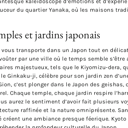
gantesque kaléidoscope d’émotions et d’expérie
ouceur du quartier Yanaka, où les maisons trad
mples et jardins japonais
to vous transporte dans un Japon tout en délic
oûter par une ville où le temps semble s’être ar
ires majestueux, tels que le Kiyomizu-dera, qu
le Ginkaku-ji, célèbre pour son jardin zen d’un
 Gion, c’est plonger dans le Japon des geishas, 
el. Chaque temple, chaque jardin respire l’har
s aurez le sentiment d’avoir fait plusieurs vo
itecture raffinée et la nature omniprésente. San
té créent une ambiance presque féerique. Kyoto 
réhender la profondeur culturelle du Japon.