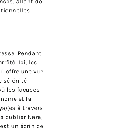
nces, allant de
itionnelles
atesse. Pendant
rêté. Ici, les
i offre une vue
e sérénité
où les façades
monie et la
yages à travers
s oublier Nara,
est un écrin de