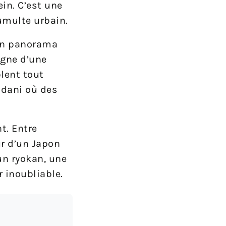
in. C’est une
tumulte urbain.
’un panorama
igne d’une
blent tout
udani où des
t. Entre
ur d’un Japon
un ryokan, une
 inoubliable.