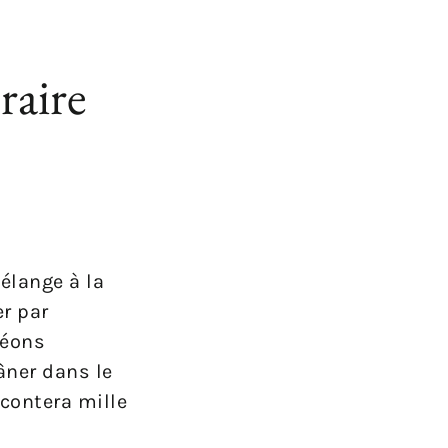
raire
élange à la
r par
néons
âner dans le
acontera mille