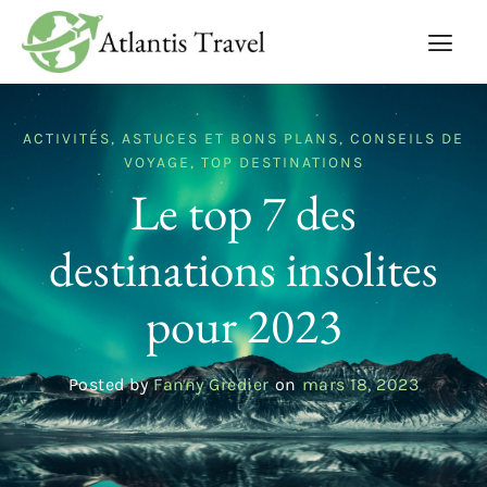
ACTIVITÉS
,
ASTUCES ET BONS PLANS
,
CONSEILS DE
VOYAGE
,
TOP DESTINATIONS
Le top 7 des
destinations insolites
pour 2023
Posted by
Fanny Gredier
on
mars 18, 2023